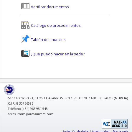
Verificar documentos
Catálogo de procedimientos
Tablón de anuncios
¿Que puedo hacer en la sede?
logo
Sede Física: PARAJE LOS CHAPARROS, S/N.C.P.: 30370. CABO DE PALOS (MURCIA)
C.I.F: G-30766596
Teléfono (+34) 968 981 548
arcosurmm@arcosurmm.com
Protección de datos
|
Accesibilidad
|
Mapa web