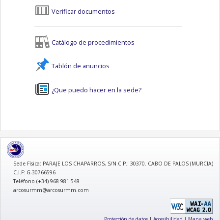
Verificar documentos
Catálogo de procedimientos
Tablón de anuncios
¿Que puedo hacer en la sede?
logo
Sede Física: PARAJE LOS CHAPARROS, S/N.C.P.: 30370. CABO DE PALOS (MURCIA)
C.I.F: G-30766596
Teléfono (+34) 968 981 548
arcosurmm@arcosurmm.com
Protección de datos
|
Accesibilidad
|
Mapa web