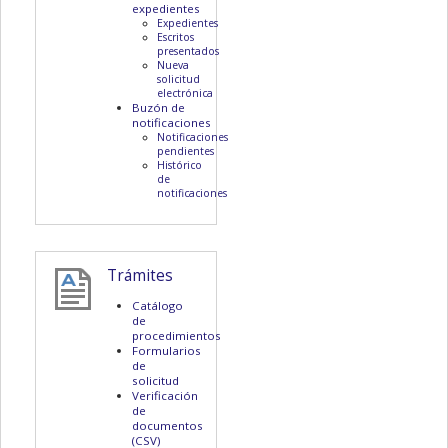
expedientes
Expedientes
Escritos
presentados
Nueva
solicitud
electrónica
Buzón de
notificaciones
Notificaciones
pendientes
Histórico
de
notificaciones
Trámites
Catálogo
de
procedimientos
Formularios
de
solicitud
Verificación
de
documentos
(CSV)