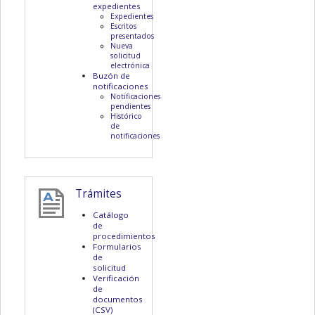
expedientes
Expedientes
Escritos
presentados
Nueva
solicitud
electrónica
Buzón de
notificaciones
Notificaciones
pendientes
Histórico
de
notificaciones
Trámites
Catálogo
de
procedimientos
Formularios
de
solicitud
Verificación
de
documentos
(CSV)