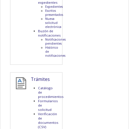
expedientes
Expedientes
Escritos
presentados
Nueva
solicitud
electrónica
Buzón de
notificaciones
Notificaciones
pendientes
Histórico
de
notificaciones
Trámites
Catálogo
de
procedimientos
Formularios
de
solicitud
Verificación
de
documentos
(CSV)