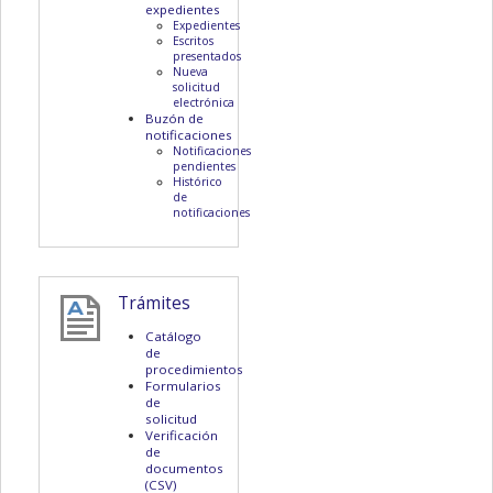
expedientes
Expedientes
Escritos
presentados
Nueva
solicitud
electrónica
Buzón de
notificaciones
Notificaciones
pendientes
Histórico
de
notificaciones
Trámites
Catálogo
de
procedimientos
Formularios
de
solicitud
Verificación
de
documentos
(CSV)